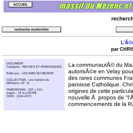
recherc
L'Ã©
par CHR
DOCUMENT
La communautÃ© du Mazet
Catégorie : REVUES ET PERIODIQUES
autorisÃ©e en Velay pour l
Edité par : LES AMIS DU MEZENC
des rares communes Fra
COLLECTION : Les Cahiers du
MÃ©zenc nÂ° 11
paroisse Catholique. Chr
DIMENSIONS : 297 x 210
origines de cette particu
pages : 16 ILLUSTRE
ISSN : 1244-4073
nouvelle Ã propos de "l
commencements de la RÃ©