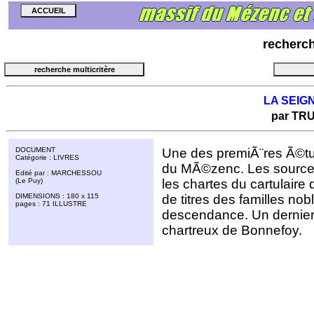
recherc
LA SEIG
par TR
DOCUMENT
Une des premiÃ¨res Ã©t
Catégorie : LIVRES
du MÃ©zenc. Les sources
Edité par : MARCHESSOU
(Le Puy)
les chartes du cartulaire 
DIMENSIONS : 180 x 115
de titres des familles nob
pages : 71 ILLUSTRE
descendance. Un dernier 
chartreux de Bonnefoy.