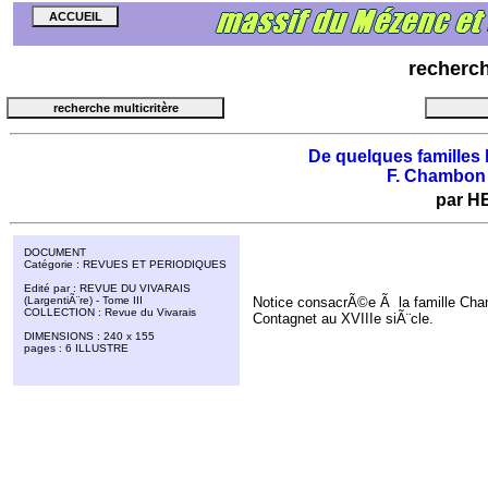
recherc
De quelques familles
F. Chambon 
par H
DOCUMENT
Catégorie : REVUES ET PERIODIQUES
Edité par : REVUE DU VIVARAIS
(LargentiÃ¨re) - Tome III
Notice consacrÃ©e Ã la famille Cha
COLLECTION : Revue du Vivarais
Contagnet au XVIIIe siÃ¨cle.
DIMENSIONS : 240 x 155
pages : 6 ILLUSTRE