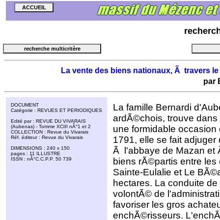
recherc
La vente des biens nationaux, Ã travers le
par
DOCUMENT
La famille Bernardi d'Aub
Catégorie : REVUES ET PERIODIQUES
ardÃ©chois, trouve dans l
Edité par : REVUE DU VIVARAIS
(Aubenas) - Tomme XCIII nÂ°1 et 2
une formidable occasion 
COLLECTION : Revue du Vivarais
Réf. éditeur : Revue du Vivarais
1791, elle se fait adjug
DIMENSIONS : 240 x 150
Ã l'abbaye de Mazan et 
pages : 11 ILLUSTRE
ISSN : nÂ°C.C.P.P. 50 739
biens rÃ©partis entre le
Sainte-Eulalie et Le BÃ©
hectares. La conduite de 
volontÃ© de l'administrat
favoriser les gros achate
enchÃ©risseurs. L'enchÃ¨