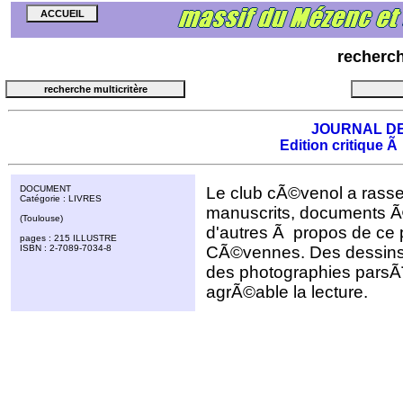
recherc
JOURNAL D
Edition critique Ã
DOCUMENT
Le club cÃ©venol a rass
Catégorie : LIVRES
manuscrits, documents Ã
(Toulouse)
d'autres Ã propos de ce 
pages : 215 ILLUSTRE
ISBN : 2-7089-7034-8
CÃ©vennes. Des dessins de
des photographies parsÃ¨
agrÃ©able la lecture.